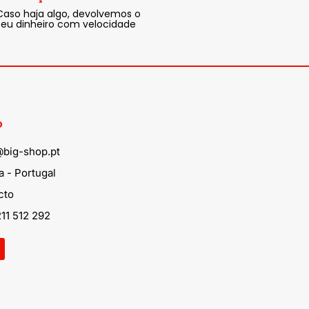
Caso haja algo, devolvemos o
seu dinheiro com velocidade
o
@big-shop.pt
 - Portugal
cto
11 512 292