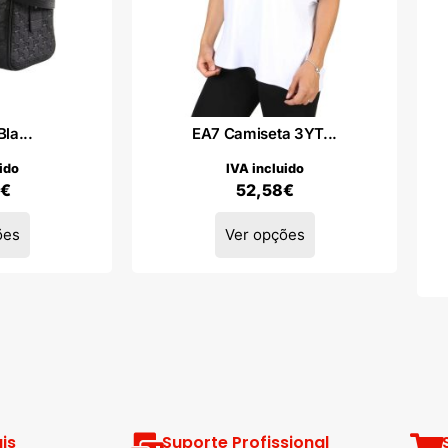
la...
EA7 Camiseta 3YT...
ido
IVA incluido
€
52,58
€
ões
Ver opções
is
Suporte Profissional