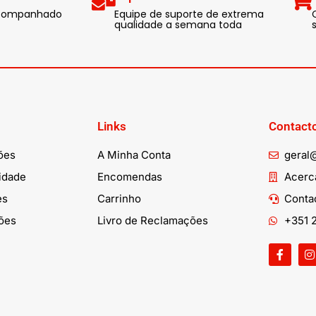
 acompanhado
Equipe de suporte de extrema
qualidade a semana toda
Links
Contact
ões
A Minha Conta
geral
cidade
Encomendas
Acerca
es
Carrinho
Conta
ões
Livro de Reclamações
+351 2