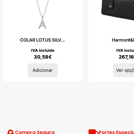
COLAR LOTUS SILV...
Harmont&B
IVA incluido
IVA inclu
30,58
€
267,16
Adicionar
Ver opç
Compra Segura
Portes Especia