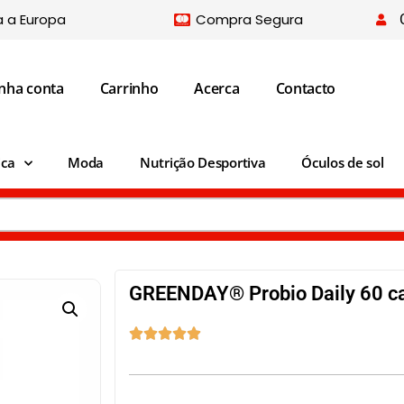
a a Europa
Compra Segura
nha conta
Carrinho
Acerca
Contacto
ica
Moda
Nutrição Desportiva
Óculos de sol
GREENDAY® Probio Daily 60 c




