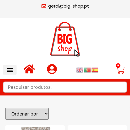
geral@big-shop.pt
0