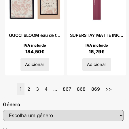
GUCCI BLOOM eau de t...
SUPERSTAY MATTE INK...
IVA incluido
IVA incluido
184,50
€
16,79
€
Adicionar
Adicionar
1
2
3
4
…
867
868
869
>>
Género