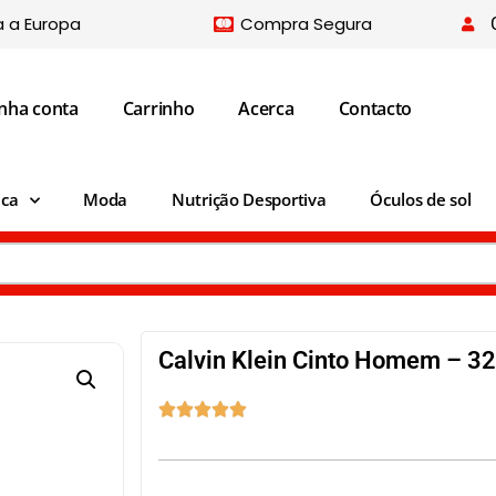
a a Europa
Compra Segura
nha conta
Carrinho
Acerca
Contacto
ica
Moda
Nutrição Desportiva
Óculos de sol
Calvin Klein Cinto Homem – 3




