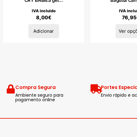
CRY BABIES gel...
Bagutta Cam
IVA incluido
IVA inclu
8,00
€
76,95
Adicionar
Ver opç
Compra Segura
Portes Especia
Ambiente seguro para
Envio rápido e
pagamento online