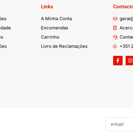
Links
Contact
ões
A Minha Conta
geral
cidade
Encomendas
Acerca
es
Carrinho
Conta
ões
Livro de Reclamações
+351 2