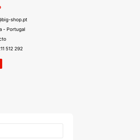
o
@big-shop.pt
 - Portugal
cto
11 512 292