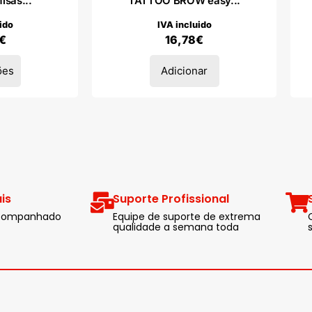
isas...
TATTOO BROW easy...
ido
IVA incluido
€
16,78
€
ões
Adicionar
is
Suporte Profissional
 acompanhado
Equipe de suporte de extrema
qualidade a semana toda