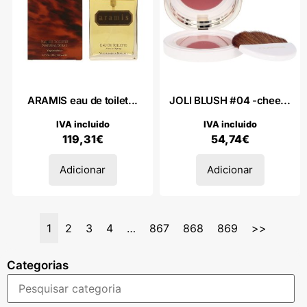
ARAMIS eau de toilet...
JOLI BLUSH #04 -chee...
IVA incluido
IVA incluido
119,31
€
54,74
€
Adicionar
Adicionar
1
2
3
4
…
867
868
869
>>
Categorias