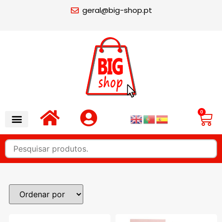
geral@big-shop.pt
0