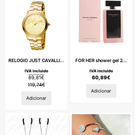
RELOGIO JUST CAVALLI...
FOR HER shower gel 2...
IVA incluido
IVA incluido
89,81
€
60,89
€
119,74
€
Adicionar
Adicionar