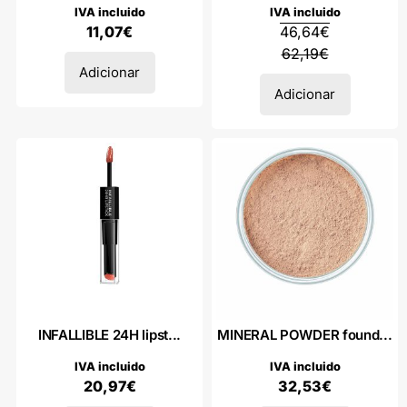
IVA incluido
IVA incluido
11,07
€
46,64
€
62,19
€
Adicionar
Adicionar
INFALLIBLE 24H lipst...
MINERAL POWDER found...
IVA incluido
IVA incluido
20,97
€
32,53
€