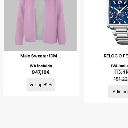
Malo Sweater IDM...
RELOGIO F
IVA incluido
IVA inclu
947,10
€
113,41
151,22
Ver opções
Adicion