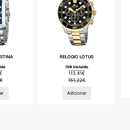
ESTINA
RELOGIO LOTUS
ido
IVA incluido
€
113,41
€
€
151,22
€
ar
Adicionar