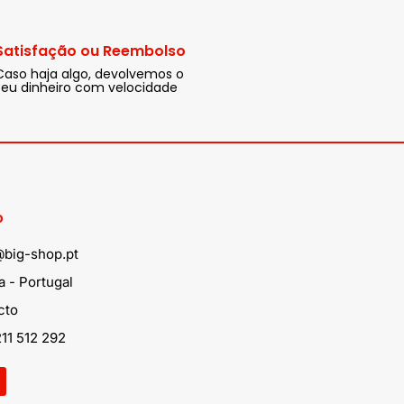
Satisfação ou Reembolso
Caso haja algo, devolvemos o
seu dinheiro com velocidade
o
@big-shop.pt
 - Portugal
cto
11 512 292