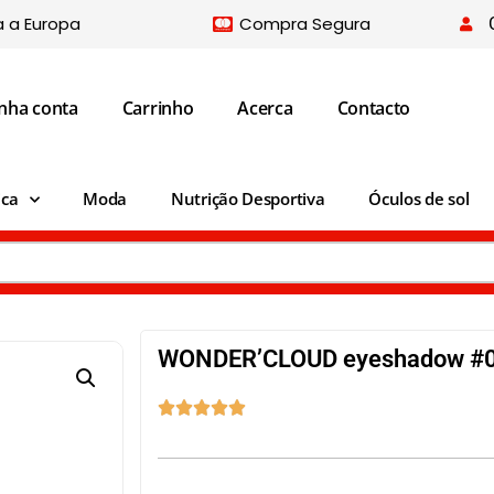
a a Europa
Compra Segura
nha conta
Carrinho
Acerca
Contacto
ica
Moda
Nutrição Desportiva
Óculos de sol
WONDER’CLOUD eyeshadow #0




