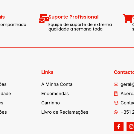
is
Suporte Profissional
 acompanhado
Equipe de suporte de extrema
qualidade a semana toda
Links
Contact
ões
A Minha Conta
geral
cidade
Encomendas
Acerca
es
Carrinho
Conta
ões
Livro de Reclamações
+351 2