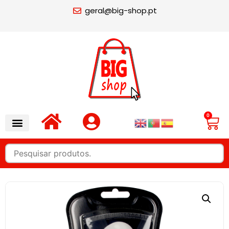
geral@big-shop.pt
0