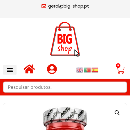
geral@big-shop.pt
0