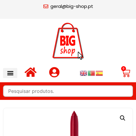
geral@big-shop.pt
0