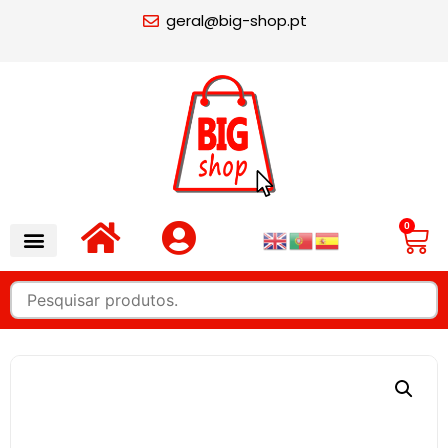
geral@big-shop.pt
0