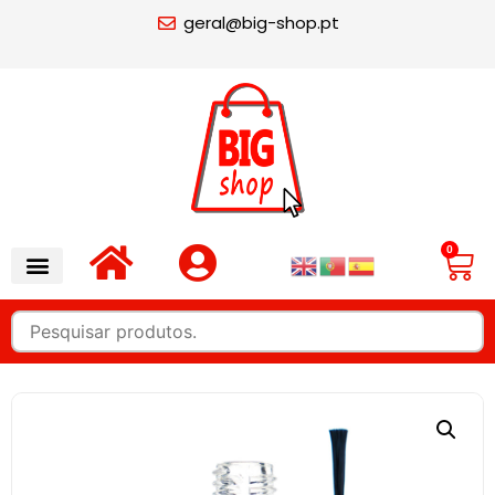
geral@big-shop.pt
0