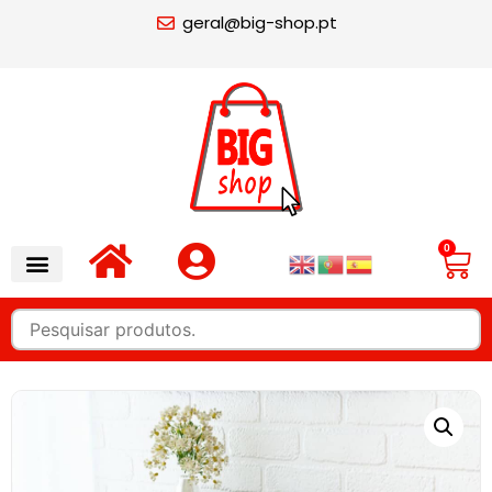
geral@big-shop.pt
0