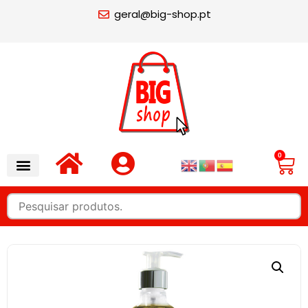
geral@big-shop.pt
0