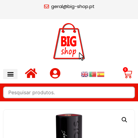
geral@big-shop.pt
0