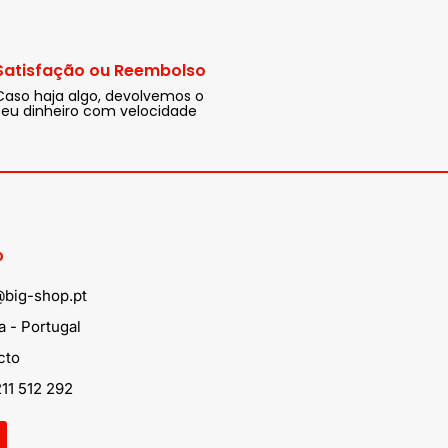
Satisfação ou Reembolso
Caso haja algo, devolvemos o
seu dinheiro com velocidade
o
@big-shop.pt
 - Portugal
cto
11 512 292