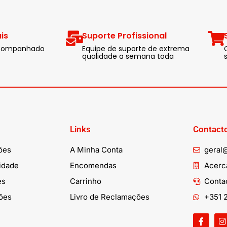
is
Suporte Profissional
 acompanhado
Equipe de suporte de extrema
qualidade a semana toda
Links
Contact
ões
A Minha Conta
geral
cidade
Encomendas
Acerca
es
Carrinho
Conta
ões
Livro de Reclamações
+351 2