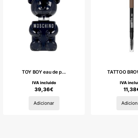
TOY BOY eau de p...
TATTOO BROW
IVA incluido
IVA inclu
39,36
€
11,38
Adicionar
Adicion