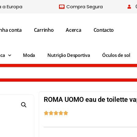
a a Europa
Compra Segura
nha conta
Carrinho
Acerca
Contacto
ica
Moda
Nutrição Desportiva
Óculos de sol
ROMA UOMO eau de toilette va




