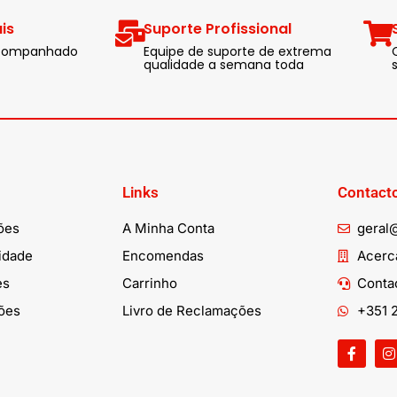
is
Suporte Profissional
 acompanhado
Equipe de suporte de extrema
qualidade a semana toda
Links
Contact
ões
A Minha Conta
geral
cidade
Encomendas
Acerca
es
Carrinho
Conta
ões
Livro de Reclamações
+351 2