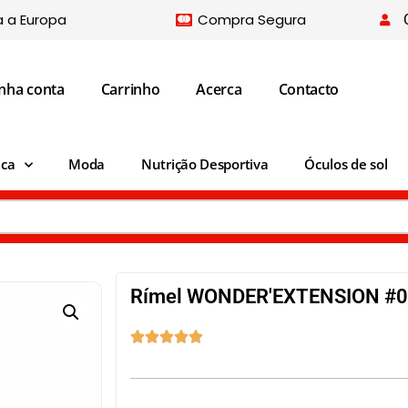
a a Europa
Compra Segura
nha conta
Carrinho
Acerca
Contacto
ica
Moda
Nutrição Desportiva
Óculos de sol
Rímel WONDER'EXTENSION #00




