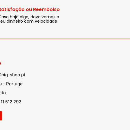
Satisfação ou Reembolso
Caso haja algo, devolvemos o
seu dinheiro com velocidade
o
@big-shop.pt
 - Portugal
cto
11 512 292