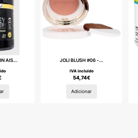
 AIS...
JOLI BLUSH #06 -...
ido
IVA incluido
€
54,74
€
ar
Adicionar