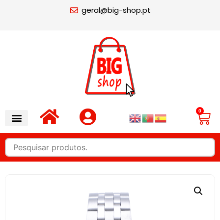
geral@big-shop.pt
0