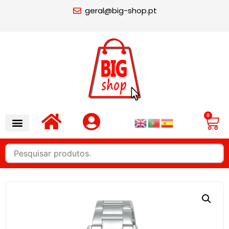
geral@big-shop.pt
0