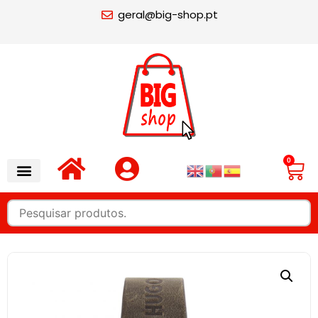
geral@big-shop.pt
0