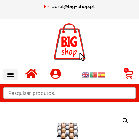
geral@big-shop.pt
0