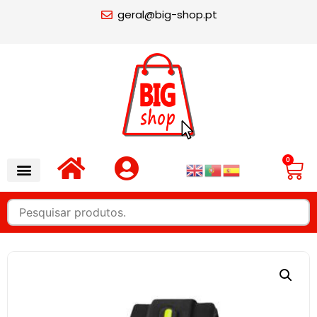
geral@big-shop.pt
0