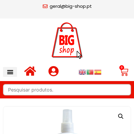
geral@big-shop.pt
0