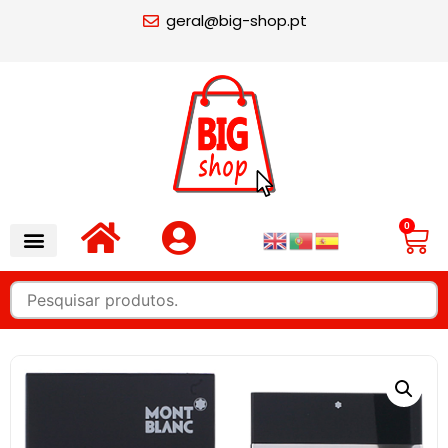
geral@big-shop.pt
0