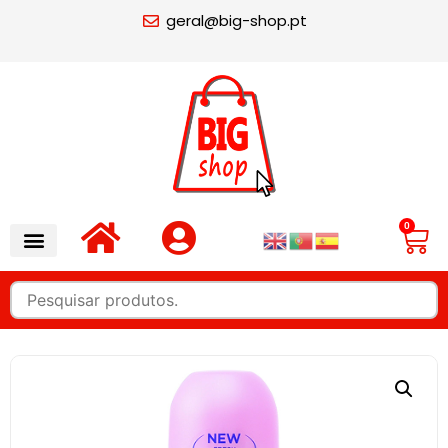
geral@big-shop.pt
0