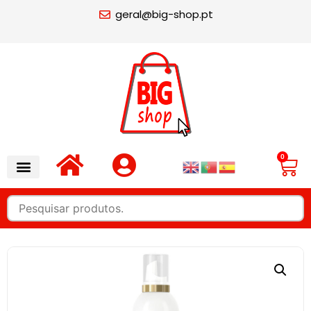
geral@big-shop.pt
0