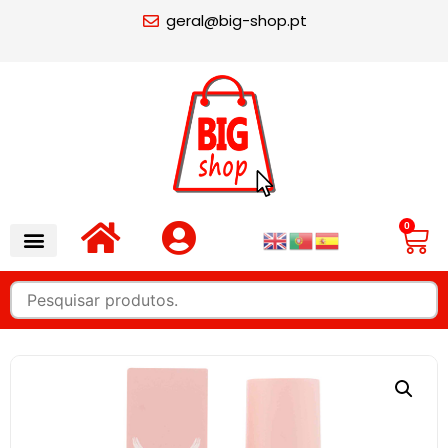
geral@big-shop.pt
0