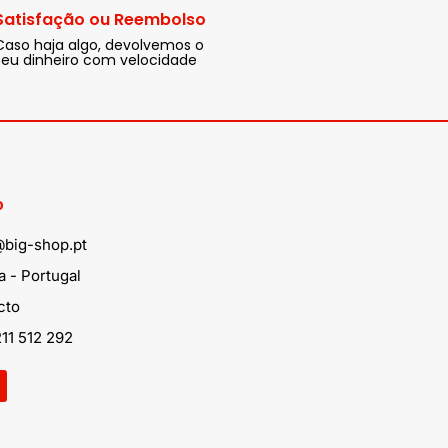
Satisfação ou Reembolso
Caso haja algo, devolvemos o
seu dinheiro com velocidade
o
@big-shop.pt
 - Portugal
cto
11 512 292