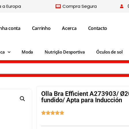
a a Europa
Compra Segura
nha conta
Carrinho
Acerca
Contacto
ica
Moda
Nutrição Desportiva
Óculos de sol
Olla Bra Efficient A273903/ Ø
fundido/ Apta para Inducción




