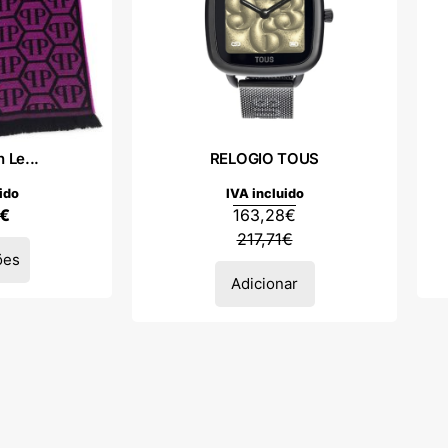
n Le...
RELOGIO TOUS
ido
IVA incluido
€
163,28
€
217,71
€
ões
Adicionar