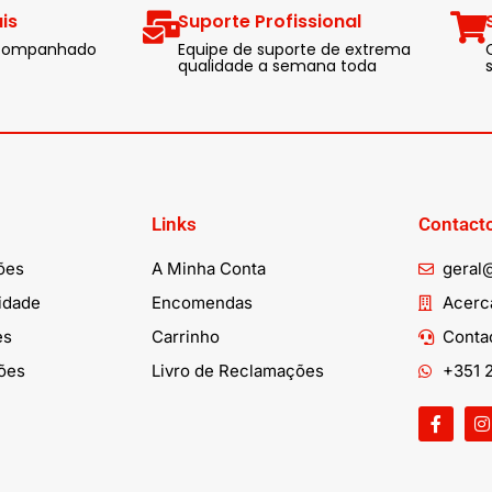
is
Suporte Profissional
 acompanhado
Equipe de suporte de extrema
qualidade a semana toda
Links
Contact
ões
A Minha Conta
geral
cidade
Encomendas
Acerca
es
Carrinho
Conta
ões
Livro de Reclamações
+351 2