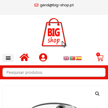
geral@big-shop.pt
0