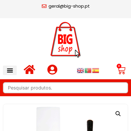
geral@big-shop.pt
0