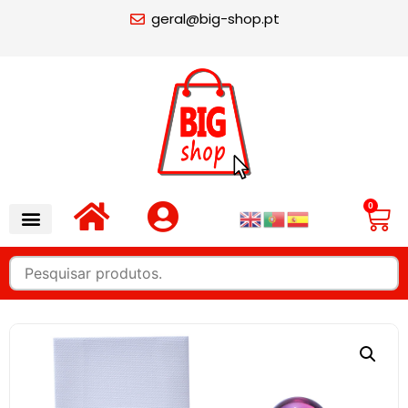
geral@big-shop.pt
0