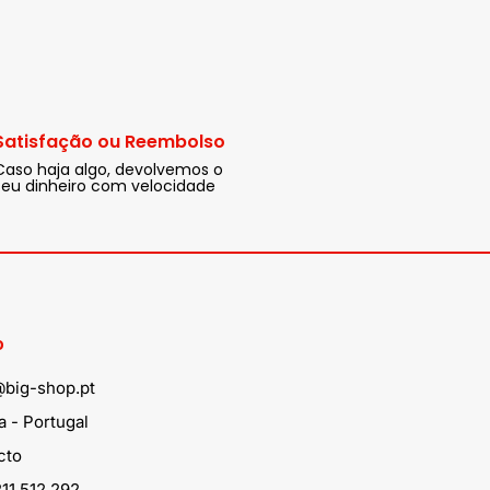
Satisfação ou Reembolso
Caso haja algo, devolvemos o
seu dinheiro com velocidade
o
@big-shop.pt
 - Portugal
cto
11 512 292