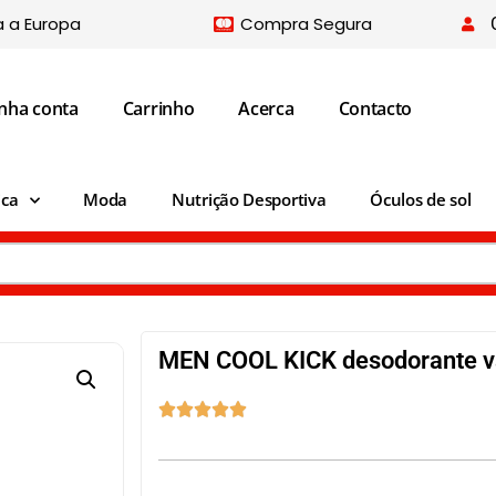
a a Europa
Compra Segura
nha conta
Carrinho
Acerca
Contacto
ica
Moda
Nutrição Desportiva
Óculos de sol
MEN COOL KICK desodorante v




