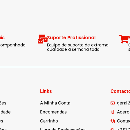
is
Suporte Profissional
 acompanhado
Equipe de suporte de extrema
qualidade a semana toda
Links
Contact
ões
A Minha Conta
geral
cidade
Encomendas
Acerca
es
Carrinho
Conta
ões
Livro de Reclamações
+351 2