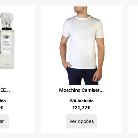
ÉE...
Moschino Camiset...
ido
IVA incluido
€
121,77
€
ar
Ver opções