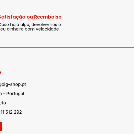
Satisfação ou Reembolso
Caso haja algo, devolvemos o
seu dinheiro com velocidade
o
@big-shop.pt
 - Portugal
cto
11 512 292