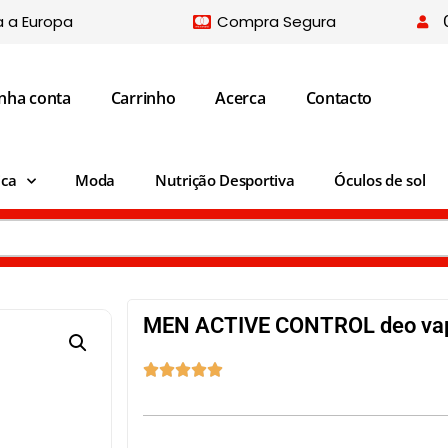
a a Europa
Compra Segura
nha conta
Carrinho
Acerca
Contacto
ica
Moda
Nutrição Desportiva
Óculos de sol
MEN ACTIVE CONTROL deo va




