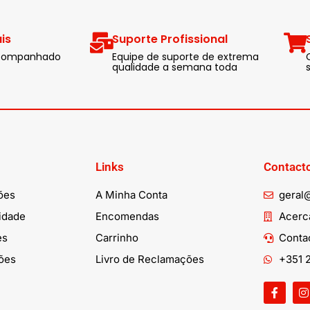
is
Suporte Profissional
 acompanhado
Equipe de suporte de extrema
qualidade a semana toda
Links
Contact
ões
A Minha Conta
geral
cidade
Encomendas
Acerca
es
Carrinho
Conta
ões
Livro de Reclamações
+351 2