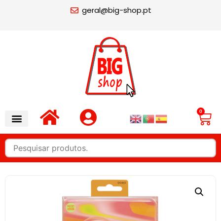
geral@big-shop.pt
0