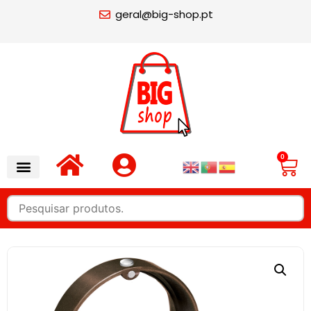
geral@big-shop.pt
0