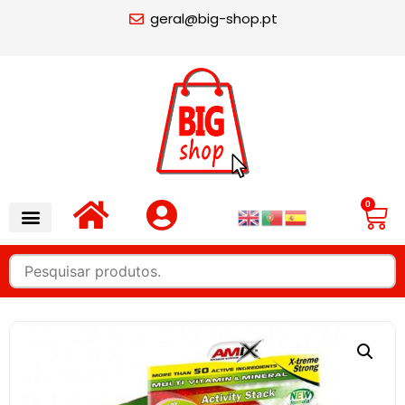
geral@big-shop.pt
0