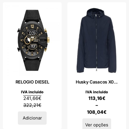
RELOGIO DIESEL
Husky Casacos X0...
IVA incluido
IVA incluido
241,66
€
113,16
€
322,21
€
–
108,04
€
Adicionar
Ver opções