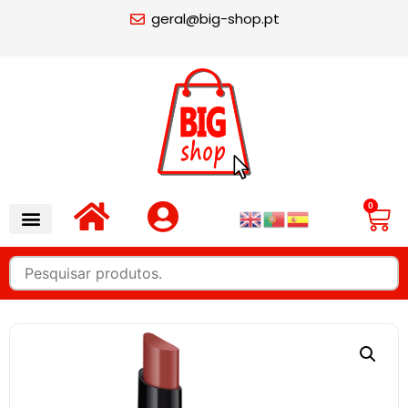
geral@big-shop.pt
0