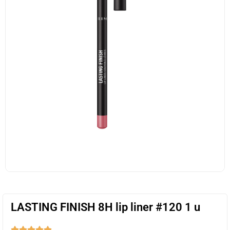
LASTING FINISH 8H lip liner #120 1 u




