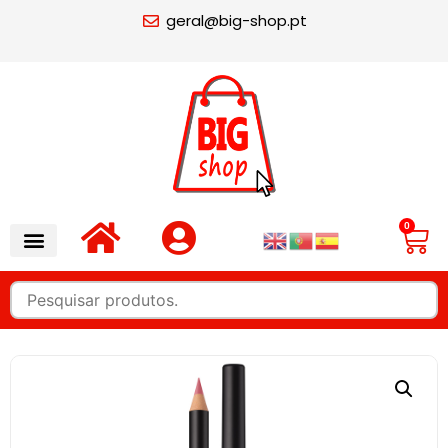
geral@big-shop.pt
0