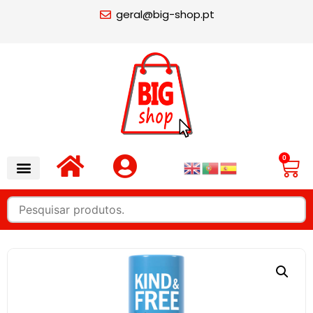
geral@big-shop.pt
0