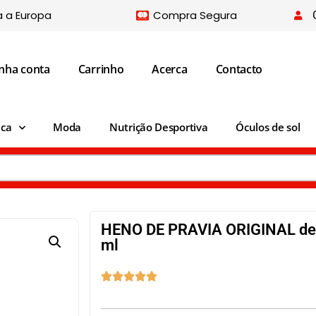
a a Europa
Compra Segura
nha conta
Carrinho
Acerca
Contacto
ica
Moda
Nutrição Desportiva
Óculos de sol
HENO DE PRAVIA ORIGINAL des
ml




