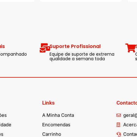
is
Suporte Profissional
 acompanhado
Equipe de suporte de extrema
qualidade a semana toda
Links
Contact
ões
A Minha Conta
geral
cidade
Encomendas
Acerca
es
Carrinho
Conta