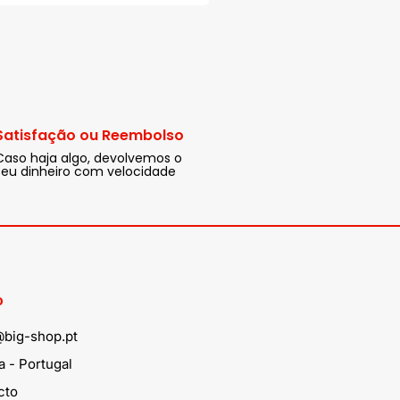
Satisfação ou Reembolso
Caso haja algo, devolvemos o
seu dinheiro com velocidade
o
@big-shop.pt
 - Portugal
cto