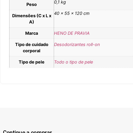
0,1 kg
Peso
40 × 55 × 120 cm
Dimensões (C x L x
A)
Marca
HENO DE PRAVIA
Tipo de cuidado
Desodorizantes roll-on
corporal
Tipo de pele
Todo o tipo de pele
Continue a comprar