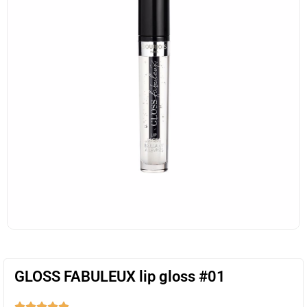
GLOSS FABULEUX lip gloss #01




