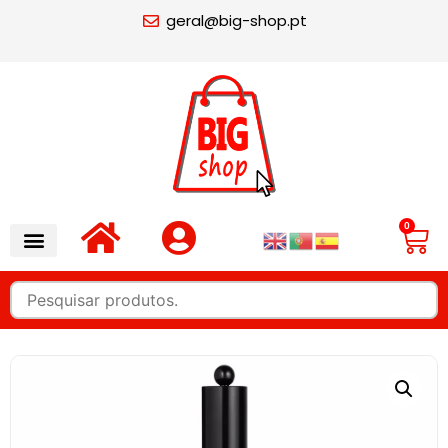
geral@big-shop.pt
0