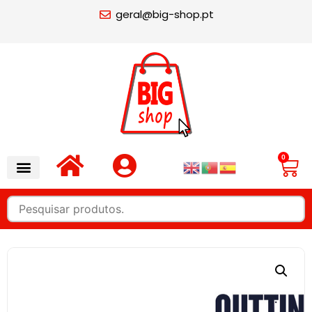
geral@big-shop.pt
0