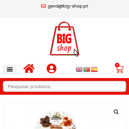
geral@big-shop.pt
0