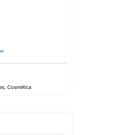
es
,
Cosmética