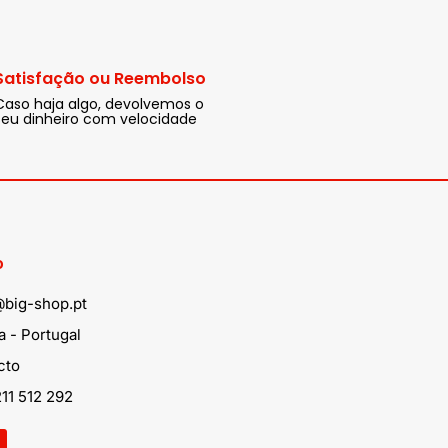
Satisfação ou Reembolso
Caso haja algo, devolvemos o
seu dinheiro com velocidade
o
@big-shop.pt
 - Portugal
cto
11 512 292