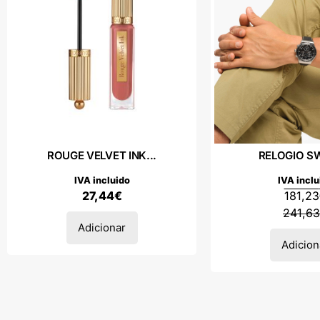
ROUGE VELVET INK...
RELOGIO S
IVA incluido
IVA inclu
27,44
€
181,23
241,63
Adicionar
Adicion