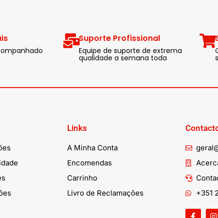
is
Suporte Profissional
 acompanhado
Equipe de suporte de extrema
qualidade a semana toda
Links
Contact
ões
A Minha Conta
geral
cidade
Encomendas
Acerca
es
Carrinho
Conta
ões
Livro de Reclamações
+351 2