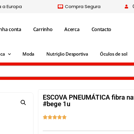
a a Europa
Compra Segura
nha conta
Carrinho
Acerca
Contacto
ica
Moda
Nutrição Desportiva
Óculos de sol
ESCOVA PNEUMÁTICA fibra nat
#bege 1u




