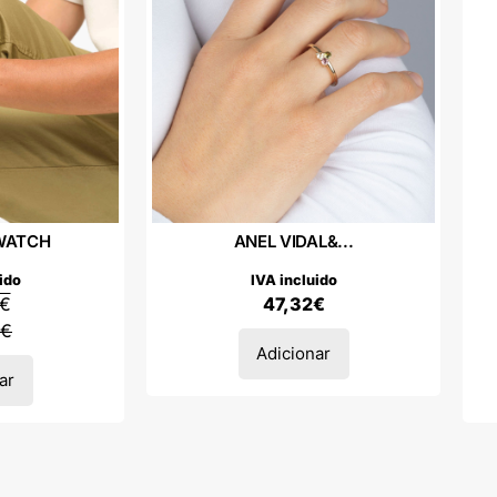
WATCH
ANEL VIDAL&...
ido
IVA incluido
€
47,32
€
€
Adicionar
ar