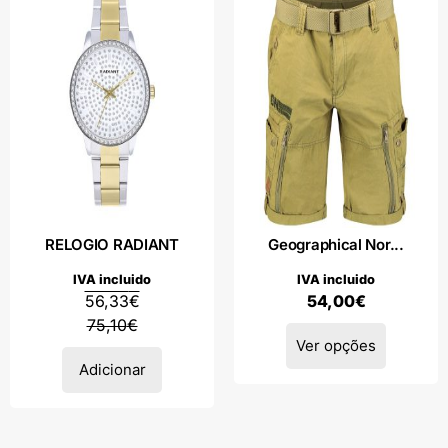
RELOGIO RADIANT
Geographical Nor...
IVA incluido
IVA incluido
56,33
€
54,00
€
75,10
€
Ver opções
Adicionar