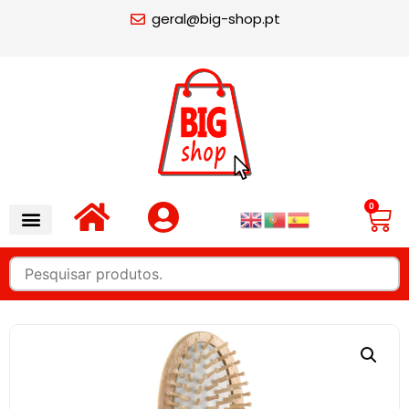
geral@big-shop.pt
0