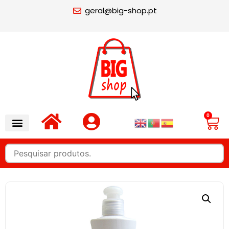
geral@big-shop.pt
0