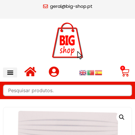
geral@big-shop.pt
0