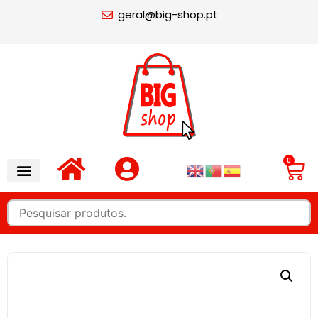
geral@big-shop.pt
0