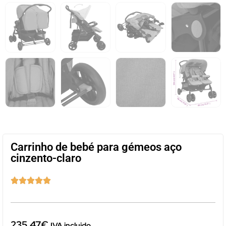
Carrinho de bebé para gémeos aço
cinzento-claro





235,47
€
IVA incluido