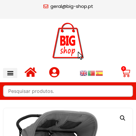
geral@big-shop.pt
0