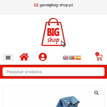
geral@big-shop.pt
0