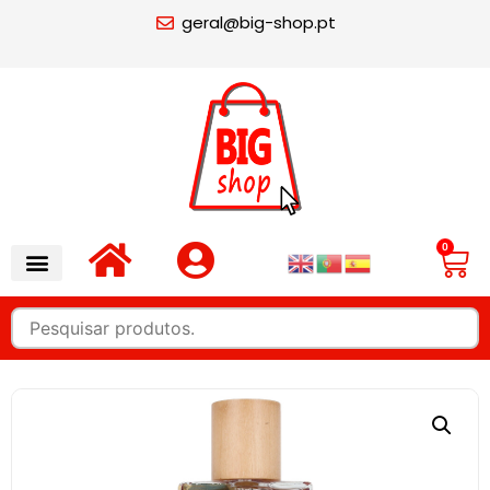
geral@big-shop.pt
0