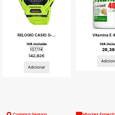
RELOGIO CASIO G-...
Vitamina E 4
IVA incluido
IVA inclu
107,11
€
26,38
142,82
€
Adicion
Adicionar
Compra Segura
Portes Especia