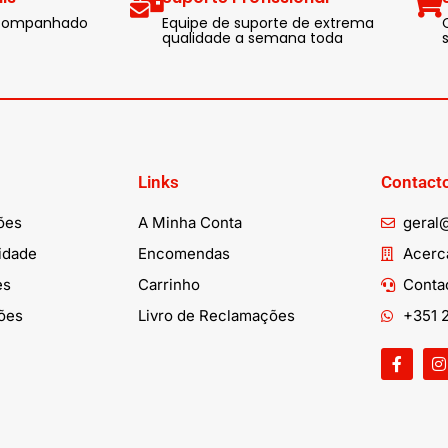
 acompanhado
Equipe de suporte de extrema
qualidade a semana toda
Links
Contact
ões
A Minha Conta
geral
cidade
Encomendas
Acerca
es
Carrinho
Conta
ões
Livro de Reclamações
+351 2