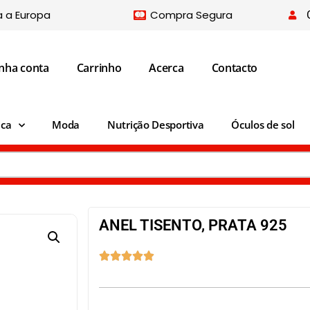
a a Europa
Compra Segura
nha conta
Carrinho
Acerca
Contacto
ica
Moda
Nutrição Desportiva
Óculos de sol
ANEL TISENTO, PRATA 925




