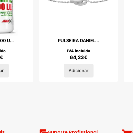
00 U...
PULSEIRA DANIEL...
ido
IVA incluido
€
64,23
€
ar
Adicionar
is
Suporte Profissional