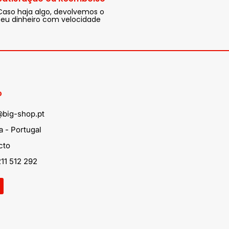
Caso haja algo, devolvemos o
seu dinheiro com velocidade
o
@big-shop.pt
 - Portugal
cto
11 512 292